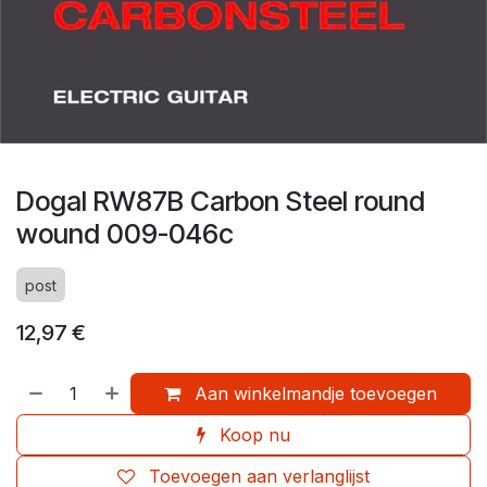
Dogal RW87B Carbon Steel round
wound 009-046c
post
12,97
€
Aan winkelmandje toevoegen
Koop nu
Toevoegen aan verlanglijst