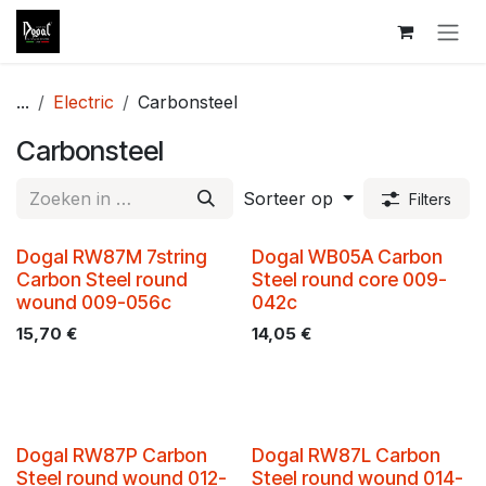
Overslaan naar inhoud
...
Electric
Carbonsteel
Carbonsteel
Sorteer op
Filters
Dogal RW87M 7string
Dogal WB05A Carbon
Carbon Steel round
Steel round core 009-
wound 009-056c
042c
15,70
€
14,05
€
Dogal RW87P Carbon
Dogal RW87L Carbon
Steel round wound 012-
Steel round wound 014-