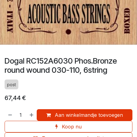
Dogal RC152A6030 Phos.Bronze
round wound 030-110, 6string
post
67,44
€
Aan winkelmandje toevoegen
Koop nu