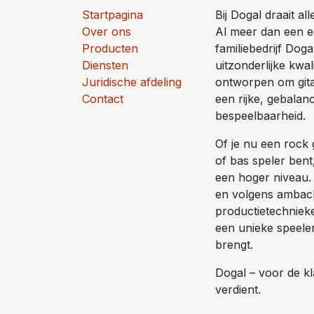
Startpagina
Bij Dogal draait a
Over ons
Al meer dan een e
Producten
familiebedrijf Do
Diensten
uitzonderlijke kwal
Juridische afdeling
ontworpen om gitar
Contact
een rijke, gebalan
bespeelbaarheid.
Of je nu een rock gi
of bas speler bent,
een hoger niveau.
en volgens ambacht
productietechniek
een unieke speeler
brengt.
Dogal – voor de kl
verdient.