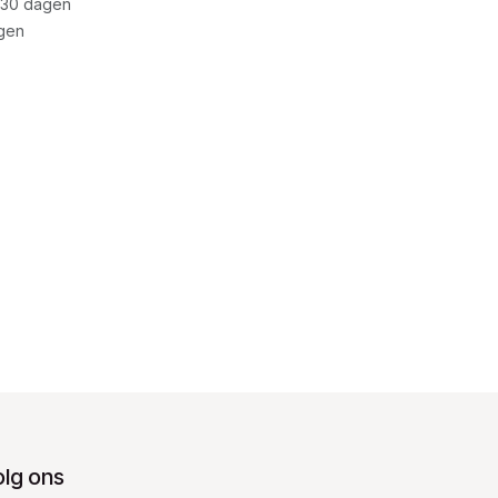
 30 dagen
gen
olg ons