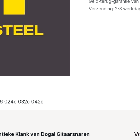
Geld-terug-garantie van
Verzending: 2-3 werkda
016 024c 032c 042c
V
tieke Klank van Dogal Gitaarsnaren