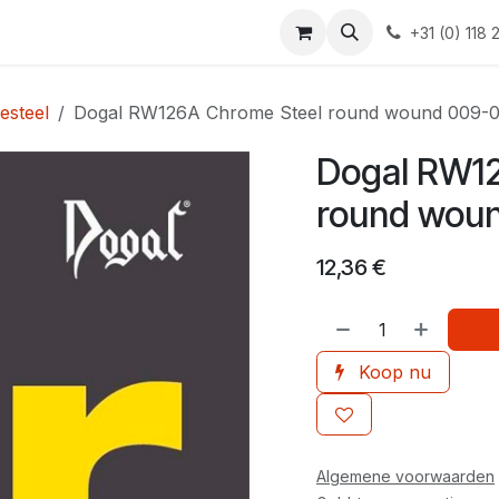
Elektrisch
Bass strings
Classical
Bass
Blog
Contact
+31 (0) 118
esteel
Dogal RW126A Chrome Steel round wound 009-
Dogal RW12
round wou
12,36
€
Koop nu
Algemene voorwaarden