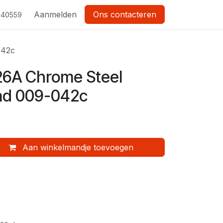
Aanmelden
Ons contacteren
 240559
042c
6A Chrome Steel
nd 009-042c
Aan winkelmandje toevoegen