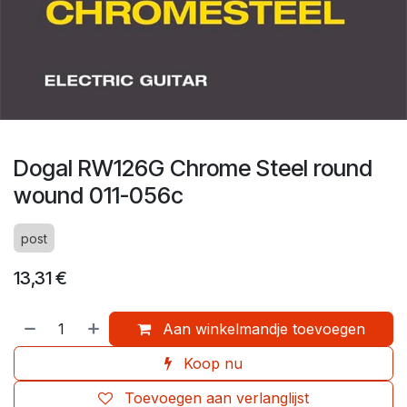
Dogal RW126G Chrome Steel round
wound 011-056c
post
13,31
€
Aan winkelmandje toevoegen
Koop nu
Toevoegen aan verlanglijst