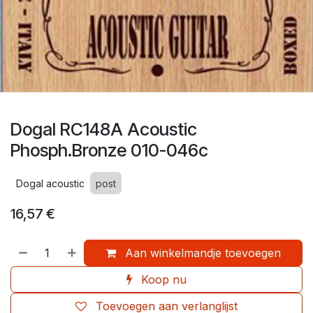
Dogal RC148A Acoustic
Phosph.Bronze 010-046c
Dogal acoustic
post
16,57
€
Aan winkelmandje toevoegen
Koop nu
Toevoegen aan verlanglijst