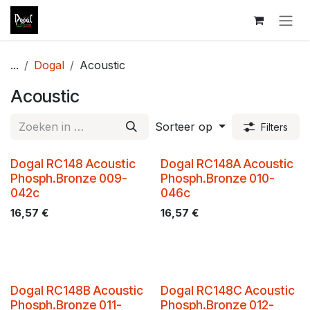
Overslaan naar inhoud
...
Dogal
Acoustic
Acoustic
Sorteer op
Filters
Dogal RC148 Acoustic
Dogal RC148A Acoustic
Phosph.Bronze 009-
Phosph.Bronze 010-
042c
046c
16,57
€
16,57
€
Dogal RC148B Acoustic
Dogal RC148C Acoustic
Phosph.Bronze 011-
Phosph.Bronze 012-