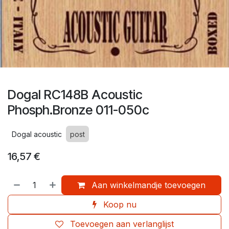
Dogal RC148B Acoustic
Phosph.Bronze 011-050c
Dogal acoustic
post
16,57
€
Aan winkelmandje toevoegen
Koop nu
Toevoegen aan verlanglijst