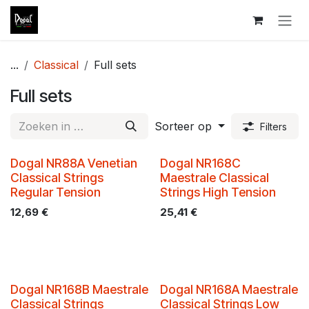
Overslaan naar inhoud
...
Classical
Full sets
Full sets
Sorteer op
Filters
Dogal NR88A Venetian
Dogal NR168C
Classical Strings
Maestrale Classical
Regular Tension
Strings High Tension
12,69
€
25,41
€
Dogal NR168B Maestrale
Dogal NR168A Maestrale
Classical Strings
Classical Strings Low